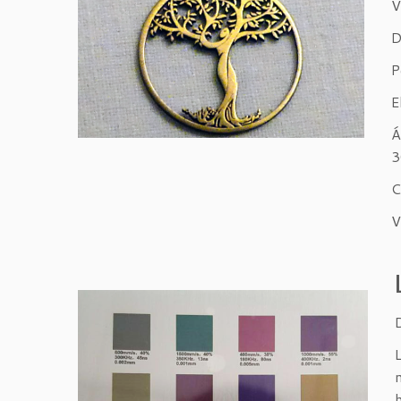
V
D
P
E
Á
3
C
V