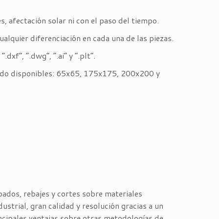
s, afectación solar ni con el paso del tiempo.
alquier diferenciación en cada una de las piezas.
dxf”, “.dwg”, “.ai” y “.plt”.
do disponibles: 65x65, 175x175, 200x200 y
bados, rebajes y cortes sobre materiales
ustrial, gran calidad y resolución gracias a un
ncipales ventajas sobre otras metodologías de