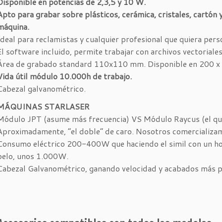
Disponible en potencias de 2,3,5 y 10 W.
Apto para grabar sobre plásticos, cerámica, cristales, cartó
máquina.
Ideal para reclamistas y cualquier profesional que quiera pers
El software incluido, permite trabajar con archivos vectoriales, “
Área de grabado standard 110x110 mm. Disponible en 200 
Vida útil módulo 10.000h de trabajo.
Cabezal galvanométrico.
MÁQUINAS STARLASER
Módulo JPT (asume más frecuencia) VS Módulo Raycus (el que 
Aproximadamente, “el doble” de caro. Nosotros comercializam
Consumo eléctrico 200-400W que haciendo el simil con un h
pelo, unos 1.000W.
Cabezal Galvanométrico, ganando velocidad y acabados más p