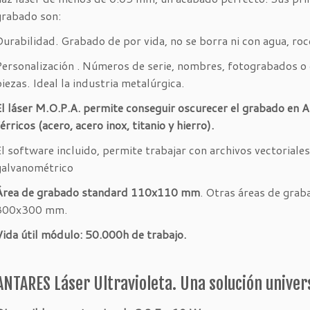
grabado son:
Durabilidad. Grabado de por vida, no se borra ni con agua, roce
Personalización . Números de serie, nombres, fotograbados o c
iezas. Ideal la industria metalúrgica.
El láser M.O.P.A. permite conseguir oscurecer el grabado en A
érricos (acero, acero inox, titanio y hierro).
l software incluido, permite trabajar con archivos vectoriales, 
galvanométrico
Área de grabado standard 110x110 mm
. Otras áreas de gra
300x300 mm.
Vida útil módulo: 50.000h de trabajo.
ANTARES Láser Ultravioleta. Una solución univer