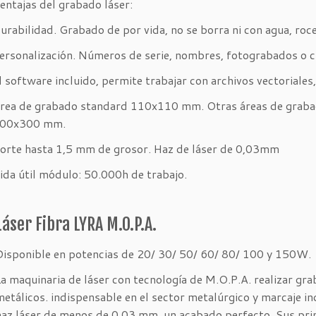
entajas del grabado láser:
urabilidad. Grabado de por vida, no se borra ni con agua, roce
ersonalización. Números de serie, nombres, fotograbados o cu
l software incluido, permite trabajar con archivos vectoriales, “.
rea de grabado standard 110x110 mm. Otras áreas de graba
00x300 mm.
orte hasta 1,5 mm de grosor. Haz de láser de 0,03mm
ida útil módulo: 50.000h de trabajo.
Láser Fibra LYRA M.O.P.A.
Disponible en potencias de 20/ 30/ 50/ 60/ 80/ 100 y 150W.
La maquinaria de láser con tecnología de M.O.P.A. realizar gra
metálicos. indispensable en el sector metalúrgico y marcaje ind
haz láser de menos de 0.03 mm, un acabado perfecto. Sus pri