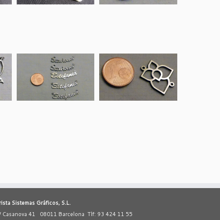
rista Sistemas Gráficos, S.L.
/ Casanova 41 08011 Barcelona Tlf: 93 424 11 55