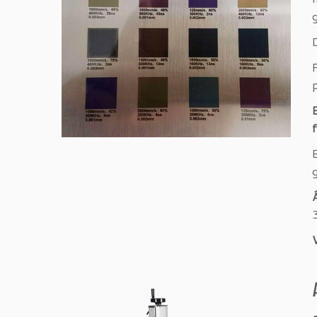
p
f
E