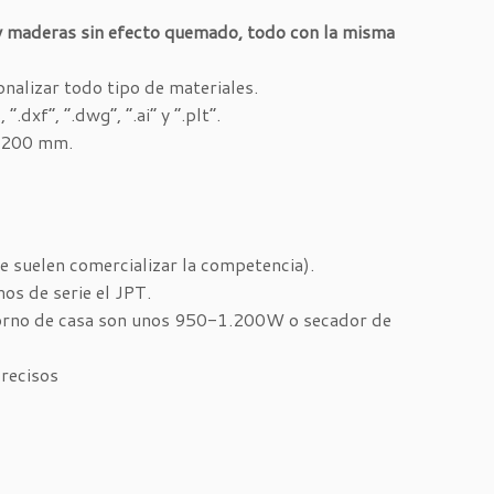
n y maderas sin efecto quemado, todo con la misma
onalizar todo tipo de materiales.
.dxf”, “.dwg”, “.ai” y “.plt”.
x 200 mm.
suelen comercializar la competencia).
os de serie el JPT.
orno de casa son unos 950-1.200W o secador de
recisos