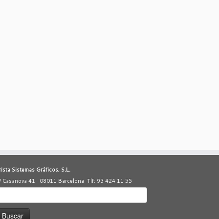
rista Sistemas Gráficos, S.L.
/ Casanova 41 08011 Barcelona Tlf: 93 424 11 55
uscar: