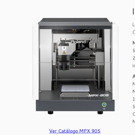
L
O
S
2
i
M
M
1
S
Ver Catálogo MPX 90S