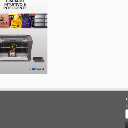
A
C
B