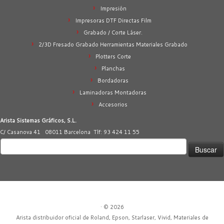
Impresión
Impresoras DTF Directas Film
Grabado / Corte Láser.
2/3D Fresado Grabado Herramientas Materiales Grabado
Plotters Corte
Planchas
Bordadoras
Laminadoras Montadoras
Accesorios
Arista Sistemas Gráficos, S.L.
C/ Casanova 41 08011 Barcelona Tlf: 93 424 11 55
Buscar:
·
© 2026
Arista distribuidor oficial de Roland, Epson, Starlaser, Vivid, Materiales de