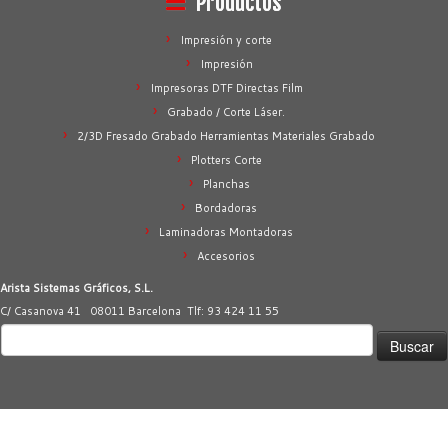
Productos
Impresión y corte
Impresión
Impresoras DTF Directas Film
Grabado / Corte Láser.
2/3D Fresado Grabado Herramientas Materiales Grabado
Plotters Corte
Planchas
Bordadoras
Laminadoras Montadoras
Accesorios
Arista Sistemas Gráficos, S.L.
C/ Casanova 41 08011 Barcelona Tlf: 93 424 11 55
Buscar: